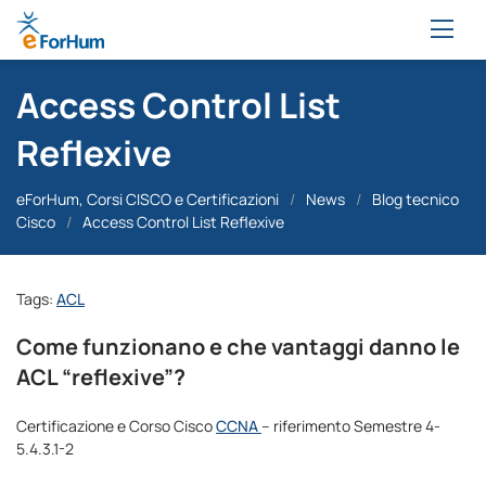
Access Control List
Reflexive
eForHum, Corsi CISCO e Certificazioni
/
News
/
Blog tecnico
Cisco
/
Access Control List Reflexive
Tags:
ACL
Come funzionano e che vantaggi danno le
ACL “reflexive”?
Certificazione e Corso Cisco
CCNA
– riferimento Semestre 4-
5.4.3.1-2