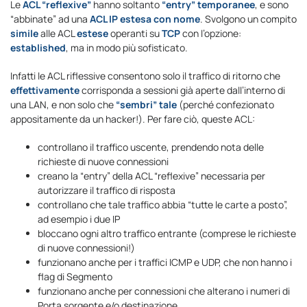
Le
ACL “reflexive”
hanno soltanto
“entry” temporanee
, e sono
“abbinate” ad una
ACL IP estesa con nome
. Svolgono un compito
simile
alle ACL
estese
operanti su
TCP
con l’opzione:
established
, ma in modo più sofisticato.
Infatti le ACL riflessive consentono solo il traffico di ritorno che
effettivamente
corrisponda a sessioni già aperte dall’interno di
una LAN, e non solo che
“sembri” tale
(perché confezionato
appositamente da un hacker!). Per fare ciò, queste ACL:
controllano il traffico uscente, prendendo nota delle
richieste di nuove connessioni
creano la “entry” della ACL “reflexive” necessaria per
autorizzare il traffico di risposta
controllano che tale traffico abbia “tutte le carte a posto”,
ad esempio i due IP
bloccano ogni altro traffico entrante (comprese le richieste
di nuove connessioni!)
funzionano anche per i traffici ICMP e UDP, che non hanno i
flag di Segmento
funzionano anche per connessioni che alterano i numeri di
Porta sorgente e/o destinazione