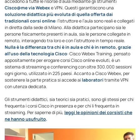
accedono a tutte le risorse d’aula mediante gli strumenti
Cisco@me via Webex
e VPN. Questi garantiscono una
soluzione didattica più evoluta di quella offerta dai
tradizionali corsi online
: l’istruttore e l’aula sono reali e collegati
in diretta dalla sede di Milano. Alla didattica partecipano sia le
persone fisicamente presenti in aula, sia le persone collegate in
remoto, interagendo tra loro e con l’istruttore in tempo reale.
Nulla è la differenza tra
chi è in aula e chi è in remoto, grazie
all’uso della tecnologia Cisco
: Cisco Webex Training, pensato
appositamente per erogare corsi Cisco online evoluti, è un
sistema di streaming e conferencing con oltre 300.000 sessioni
ogni giorno, utilizzato in 225 paesi. Accanto a Cisco Webex, per
sostenere la parte pratica si accede ai
laboratori
tramite VPN
con utenza dedicata.
Gli strumenti didattici, sia teorici sia pratici, sono gli stessi per chi
frequenta i corsi Cisco in presenza e per chi li frequenta in
streaming. Per saperne di più,
leggi le opinioni dei corsisti che
ne hanno usufruito
.