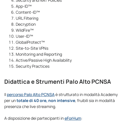
Security and NAT Policies
App-ID™
Content-ID™
URL Filtering
Decryption
WildFire™
User-ID™
GlobalProtect™
Site-to-Site VPNs
Monitoring and Reporting
Active/Passive High Availability
Security Practices
Didattica e Strumenti Palo Alto PCNSA
Il
percorso Palo Alto PCNSA
è strutturato in modalità Academy
per un
totale di 40 ore, non intensive
, fruibili sia in modalità
presenza che live streaming.
A disposizione dei partecipanti in
eForHum
: