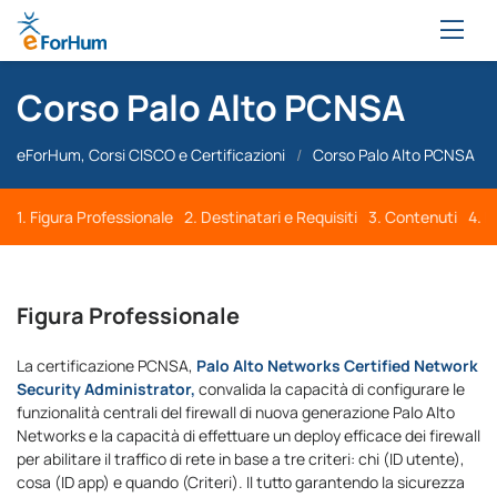
Corso Palo Alto PCNSA
eForHum, Corsi CISCO e Certificazioni
/
Corso Palo Alto PCNSA
1. Figura Professionale
2. Destinatari e Requisiti
3. Contenuti
4. D
Figura Professionale
La certificazione PCNSA,
Palo Alto Networks Certified Network
Security Administrator,
convalida la capacità di configurare le
funzionalità centrali del firewall di nuova generazione Palo Alto
Networks e la capacità di effettuare un deploy efficace dei firewall
per abilitare il traffico di rete in base a tre criteri: chi (ID utente),
cosa (ID app) e quando (Criteri). Il tutto garantendo la sicurezza