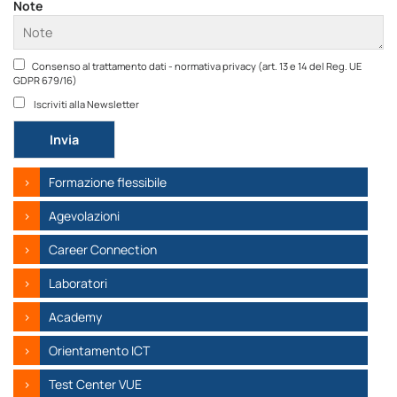
Note
Consenso al trattamento dati - normativa privacy (art. 13 e 14 del Reg. UE
GDPR 679/16)
Iscriviti alla Newsletter
Si prega di lasciare vuoto questo campo.
Formazione flessibile
Agevolazioni
Career Connection
Laboratori
Academy
Orientamento ICT
Test Center VUE