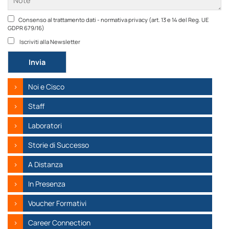
Consenso al trattamento dati - normativa privacy (art. 13 e 14 del Reg. UE
GDPR 679/16)
Iscriviti alla Newsletter
Si prega di lasciare vuoto questo campo.
Noi e Cisco
Staff
Laboratori
Storie di Successo
A Distanza
In Presenza
Voucher Formativi
Career Connection