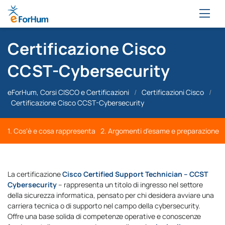
Certificazione Cisco
CCST-Cybersecurity
eForHum, Corsi CISCO e Certificazioni
/
Certificazioni Cisco
/
Certificazione Cisco CCST-Cybersecurity
1. Cos'è e cosa rappresenta
2. Argomenti d'esame e preparazione
La certificazione
Cisco Certified Support Technician – CCST
Cybersecurity
– rappresenta un titolo di ingresso nel settore
della sicurezza informatica, pensato per chi desidera avviare una
carriera tecnica o di supporto nel campo della cybersecurity.
Offre una base solida di competenze operative e conoscenze