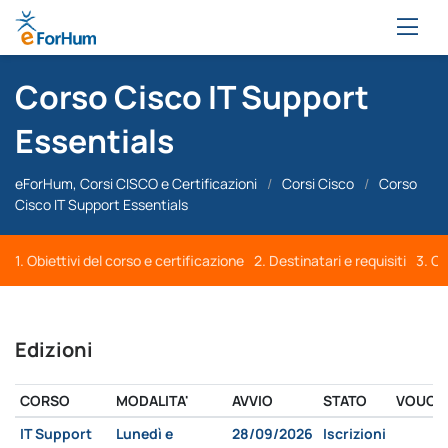
Corso Cisco IT Support
Essentials
eForHum, Corsi CISCO e Certificazioni
/
Corsi Cisco
/
Corso
Cisco IT Support Essentials
1. Obiettivi del corso e certificazione
2. Destinatari e requisiti
3. Co
Edizioni
CORSO
MODALITA'
AVVIO
STATO
VOUCH
IT Support
Lunedì e
28/09/2026
Iscrizioni