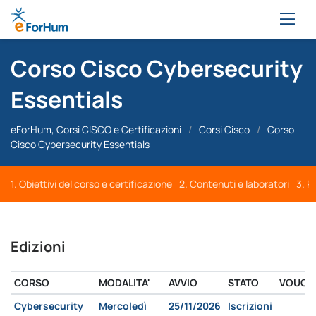
Corso Cisco Cybersecurity
Essentials
eForHum, Corsi CISCO e Certificazioni
/
Corsi Cisco
/
Corso
Cisco Cybersecurity Essentials
1. Obiettivi del corso e certificazione
2. Contenuti e laboratori
3. R
Edizioni
CORSO
MODALITA'
AVVIO
STATO
VOUCH
Cybersecurity
Mercoledì
25/11/2026
Iscrizioni