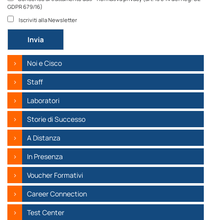
GDPR 679/16)
Iscriviti alla Newsletter
Si prega di lasciare vuoto questo campo.
Noi e Cisco
Staff
Laboratori
Storie di Successo
A Distanza
In Presenza
Voucher Formativi
Career Connection
Test Center