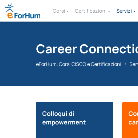
Corsi
Certificazioni
Servizi
Career Connecti
eForHum, Corsi CISCO e Certificazioni
/
Ser
Colloqui di
Co
empowerment
car