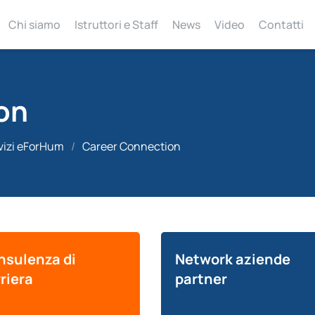
Chi siamo
Istruttori e Staff
News
Video
Contatti
on
vizi eForHum
/
Career Connection
nsulenza di
Network aziende
riera
partner