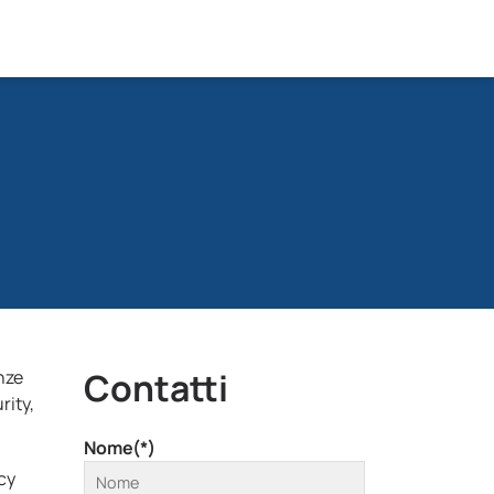
Contatti
nze
rity,
Nome(*)
cy