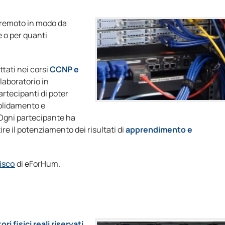
remoto in modo da
ne o per quanti
ttati nei corsi
CCNP e
laboratorio in
partecipanti di poter
solidamento e
Ogni partecipante ha
e il potenziamento dei risultati di
apprendimento e
isco
di eForHum.
ori fisici reali riservati