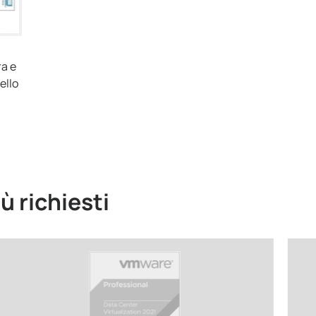
ra e
ello
iù richiesti