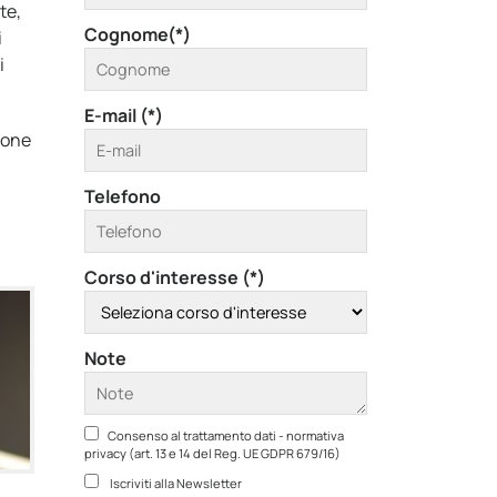
te,
Cognome(*)
i
i
E-mail (*)
ione
Telefono
Corso d'interesse (*)
Note
Consenso al trattamento dati - normativa
privacy (art. 13 e 14 del Reg. UE GDPR 679/16)
Iscriviti alla Newsletter