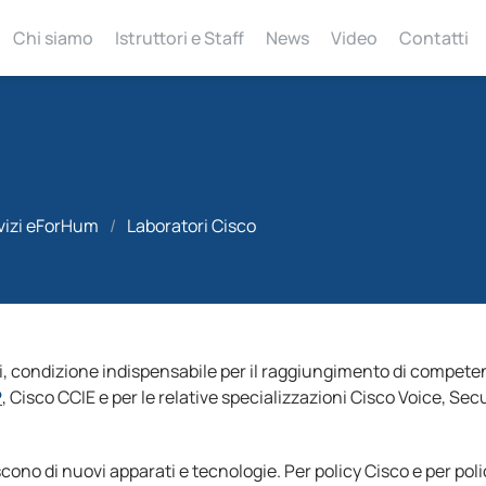
Chi siamo
Istruttori e Staff
News
Video
Contatti
vizi eForHum
/
Laboratori Cisco
i, condizione indispensabile per il raggiungimento di compete
P
, Cisco CCIE e per le relative specializzazioni Cisco Voice, Secu
ono di nuovi apparati e tecnologie. Per policy Cisco e per poli