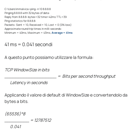
C:\Users\mmalvica>ping -n 10 8.8.8.8
Pinging 8.8.8.8 with 32 bytes of data:
Reply from 8.8.8.8: bytes=32 time=42ms TTL=39
Ping statistics for 8.8.8.8:
Packets: Sent = 10, Received = 10, Lost = 0 (0% loss)
Approximate round trip times in milli-seconds:
Minimum = 40ms, Maximum = 43ms,
Average = 41ms
41 ms = 0.041 secondi
A questo punto possiamo utilizzare la formula:
TCP WindowSize in bits
___________________ = Bits per second throughput
Latency in seconds
Applicando il valore di default di WindowSize e convertendolo da
bytes a bits.
(65536)*8
_________ = 12787512
0.041