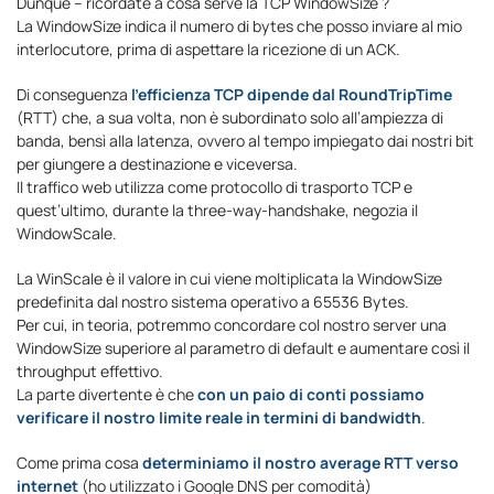
Dunque – ricordate a cosa serve la TCP WindowSize ?
La WindowSize indica il numero di bytes che posso inviare al mio
interlocutore, prima di aspettare la ricezione di un ACK.
Di conseguenza
l’efficienza TCP dipende dal RoundTripTime
(RTT) che, a sua volta, non è subordinato solo all’ampiezza di
banda, bensì alla latenza, ovvero al tempo impiegato dai nostri bit
per giungere a destinazione e viceversa.
Il traffico web utilizza come protocollo di trasporto TCP e
quest’ultimo, durante la three-way-handshake, negozia il
WindowScale.
La WinScale è il valore in cui viene moltiplicata la WindowSize
predefinita dal nostro sistema operativo a 65536 Bytes.
Per cui, in teoria, potremmo concordare col nostro server una
WindowSize superiore al parametro di default e aumentare così il
throughput effettivo.
La parte divertente è che
con un paio di conti possiamo
verificare il nostro limite reale in termini di bandwidth
.
Come prima cosa
determiniamo il nostro average RTT verso
internet
(ho utilizzato i Google DNS per comodità)