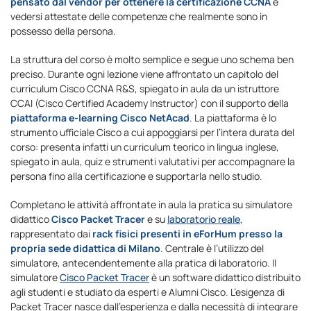
pensato dal vendor per ottenere la certificazione CCNA
e
vedersi attestate delle competenze che realmente sono in
possesso della persona.
La struttura del corso è molto semplice e segue uno schema ben
preciso. Durante ogni lezione viene affrontato un capitolo del
curriculum Cisco CCNA R&S, spiegato in aula da un istruttore
CCAI (Cisco Certified Academy Instructor) con il supporto della
piattaforma e-learning Cisco NetAcad
. La piattaforma è lo
strumento ufficiale Cisco a cui appoggiarsi per l’intera durata del
corso: presenta infatti un curriculum teorico in lingua inglese,
spiegato in aula, quiz e strumenti valutativi per accompagnare la
persona fino alla certificazione e supportarla nello studio.
Completano le attività affrontate in aula la pratica su simulatore
didattico
Cisco Packet Tracer
e su
laboratorio reale
,
rappresentato dai
rack fisici presenti in eForHum presso la
propria sede didattica di Milano
. Centrale è l’utilizzo del
simulatore, antecendentemente alla pratica di laboratorio. Il
simulatore
Cisco Packet Tracer
è un software didattico distribuito
agli studenti e studiato da esperti e Alumni Cisco. L’esigenza di
Packet Tracer nasce dall’esperienza e dalla necessità di integrare