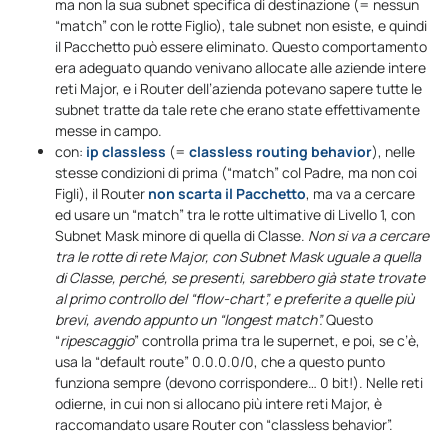
ma non la sua subnet specifica di destinazione (= nessun
“match” con le rotte Figlio), tale subnet non esiste, e quindi
il Pacchetto può essere eliminato. Questo comportamento
era adeguato quando venivano allocate alle aziende intere
reti Major, e i Router dell’azienda potevano sapere tutte le
subnet tratte da tale rete che erano state effettivamente
messe in campo.
con:
ip classless
(=
classless routing behavior
), nelle
stesse condizioni di prima (“match” col Padre, ma non coi
Figli), il Router
non scarta il Pacchetto
, ma va a cercare
ed usare un “match” tra le rotte ultimative di Livello 1, con
Subnet Mask minore di quella di Classe.
Non si va a cercare
tra le rotte di rete Major, con Subnet Mask uguale a quella
di Classe, perché, se presenti, sarebbero già state trovate
al primo controllo del “flow-chart”, e preferite a quelle più
brevi, avendo appunto un “longest match”.
Questo
“
ripescaggio
” controlla prima tra le supernet, e poi, se c’è,
usa la “default route” 0.0.0.0/0, che a questo punto
funziona sempre (devono corrispondere… 0 bit!). Nelle reti
odierne, in cui non si allocano più intere reti Major, è
raccomandato usare Router con “classless behavior”.