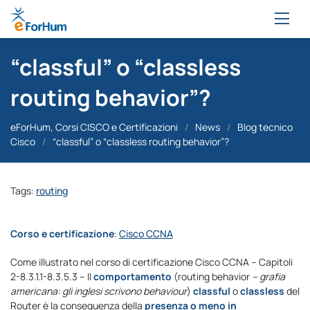
“classful” o “classless
routing behavior”?
eForHum, Corsi CISCO e Certificazioni
/
News
/
Blog tecnico
Cisco
/
“classful” o “classless routing behavior”?
Tags:
routing
Corso e certificazione
:
Cisco CCNA
Come illustrato nel corso di certificazione Cisco CCNA – Capitoli
2-8.3.1.1-8.3.5.3 – Il
comportamento
(routing behavior
– grafia
americana: gli inglesi scrivono behaviour
)
classful
o
classless
del
Router è la conseguenza della
presenza o meno in