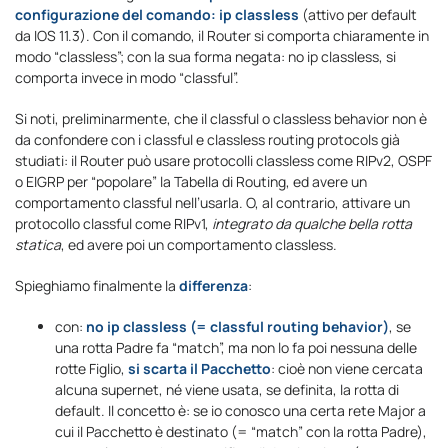
configurazione del comando: ip classless
(attivo per default
da IOS 11.3). Con il comando, il Router si comporta chiaramente in
modo “classless”; con la sua forma negata: no ip classless, si
comporta invece in modo “classful”.
Si noti, preliminarmente, che il classful o classless behavior non è
da confondere con i classful e classless routing protocols già
studiati: il Router può usare protocolli classless come RIPv2, OSPF
o EIGRP per “popolare” la Tabella di Routing, ed avere un
comportamento classful nell’usarla. O, al contrario, attivare un
protocollo classful come RIPv1,
integrato da qualche bella rotta
statica
, ed avere poi un comportamento classless.
Spieghiamo finalmente la
differenza
:
con:
no ip classless
(= classful routing behavior)
, se
una rotta Padre fa “match”, ma non lo fa poi nessuna delle
rotte Figlio,
si scarta il Pacchetto
: cioè non viene cercata
alcuna supernet, né viene usata, se definita, la rotta di
default. Il concetto è: se io conosco una certa rete Major a
cui il Pacchetto è destinato (= “match” con la rotta Padre),