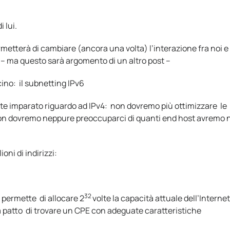
 lui.
metterà di cambiare (ancora una volta) l’interazione fra noi e 
 – ma questo sarà argomento di un altro post –
cino: il subnetting IPv6
te imparato riguardo ad IPv4: non dovremo più ottimizzare le
e non dovremo neppure preoccuparci di quanti end host avremo n
oni di indirizzi:
32
 permette di allocare 2
volte la capacità attuale dell’Internet
(a patto di trovare un CPE con adeguate caratteristiche