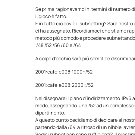
Se prima ragionavamo in termini di numero di
il gioco è fatto.
E in tutto ciò dov’è il subnetting? Sarà nostro 
ci ha assegnato. Ricordiamoci che stiamo rappr
metodo più comodo è procedere subnettando ni
/48 /52 /56 /60 e /64
A colpo d’occhio sarà più semplice discrimin
2001:cafe:e008:1000::/52
2001:cafe:e008:2000::/52
Nel disegnare il piano d’indirizzamento IPv6 
modo, assegnando una /52 ad un complesso di e
dipartimento.
A questo punto decidiamo di dedicare al nost
partendo dalla /64 a ritroso di un nibble, av
Sedici subnet non sono sufficienti? Il prossimo