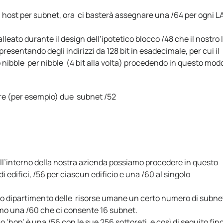
 host per subnet, ora ci basterà assegnare una /64 per ogni L
alleato durante il design dell’ipotetico blocco /48 che il nostro 
esentando degli indirizzi da 128 bit in esadecimale, per cui il
bble per nibble (4 bit alla volta) procedendo in questo mod
are (per esempio) due subnet /52
all’interno della nostra azienda possiamo procedere in questo
difici, /56 per ciascun edificio e una /60 al singolo
ro dipartimento delle risorse umane un certo numero di subne
remo una /60 che ci consente 16 subnet.
 ‘hop’ è una /56 con le sue 256 sottoreti, e così di seguito fin