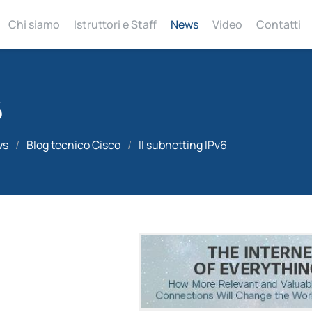
Chi siamo
Istruttori e Staff
News
Video
Contatti
6
ws
/
Blog tecnico Cisco
/
Il subnetting IPv6