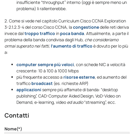
insufficiente “throughput” interno (oggi è sempre meno un
problema) li rallenterebbe.
2. Come si vede nel capitolo Curriculum Cisco CCNA Exploration
3-2.1.2.3-4 del corso Cisco CCNA, la
congestione
delle reti deriva
invece dal
troppo traffico
in
poca banda
. Attualmente, a parte il
problema della banda condivisa dagli Hub,
che consideriamo
ormai superato nei fatti,
l’aumento di traffico
è dovuto per lo più
a:
computer sempre più veloci
, con schede NIC a velocità
crescente: 10 à 100 à 1000 Mbps
più frequente accesso a
risorse esterne
, ed aumento del
traffico
broadcast
(es. richieste ARP)
applicazioni
sempre più affamate di banda: “desktop
publishing”, CAD-Computer Aided Design, VoD-Video on
Demand, e-learning, video
ed audio
“streaming”, ecc.
Contatti
Nome(*)