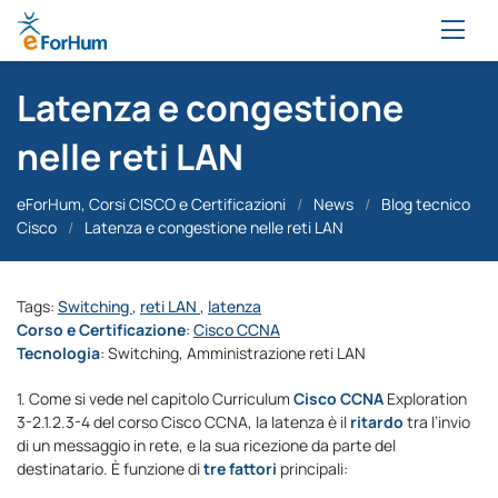
Latenza e congestione
nelle reti LAN
eForHum, Corsi CISCO e Certificazioni
/
News
/
Blog tecnico
Cisco
/
Latenza e congestione nelle reti LAN
Tags:
Switching
,
reti LAN
,
latenza
Corso e Certificazione
:
Cisco CCNA
Tecnologia
: Switching, Amministrazione reti LAN
1. Come si vede nel capitolo Curriculum
Cisco CCNA
Exploration
3-2.1.2.3-4 del corso Cisco CCNA, la latenza è il
ritardo
tra l’invio
di un messaggio in rete, e la sua ricezione da parte del
destinatario. È funzione di
tre fattori
principali: