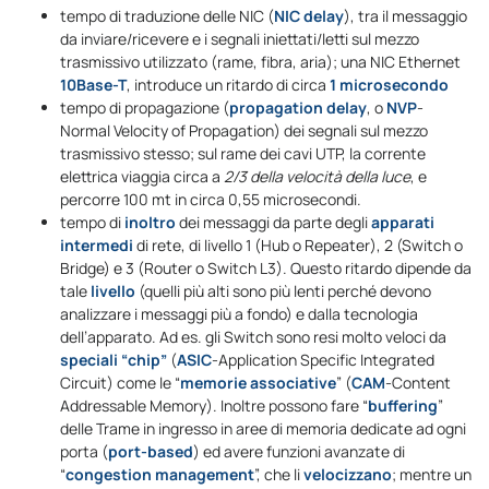
tempo di traduzione delle NIC (
NIC delay
), tra il messaggio
da inviare/ricevere e i segnali iniettati/letti sul mezzo
trasmissivo utilizzato (rame, fibra, aria); una NIC Ethernet
10Base-T
, introduce un ritardo di circa
1 microsecondo
tempo di propagazione (
propagation delay
, o
NVP
-
Normal Velocity of Propagation) dei segnali sul mezzo
trasmissivo stesso; sul rame dei cavi UTP, la corrente
elettrica viaggia circa a
2/3 della velocità della luce
, e
percorre 100 mt in circa 0,55 microsecondi.
tempo di
inoltro
dei messaggi da parte degli
apparati
intermedi
di rete, di livello 1 (Hub o Repeater), 2 (Switch o
Bridge) e 3 (Router o Switch L3). Questo ritardo dipende da
tale
livello
(quelli più alti sono più lenti perché devono
analizzare i messaggi più a fondo) e dalla tecnologia
dell’apparato. Ad es. gli Switch sono resi molto veloci da
speciali “chip”
(
ASIC
-Application Specific Integrated
Circuit) come le “
memorie associative
” (
CAM
-Content
Addressable Memory). Inoltre possono fare “
buffering
”
delle Trame in ingresso in aree di memoria dedicate ad ogni
porta (
port-based
) ed avere funzioni avanzate di
“
congestion management
”, che li
velocizzano
; mentre un