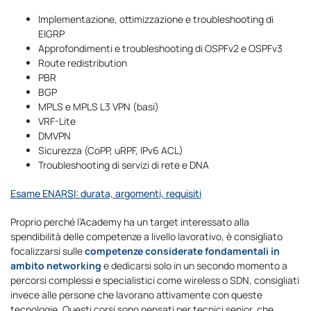
Implementazione, ottimizzazione e troubleshooting di
EIGRP
Approfondimenti e troubleshooting di OSPFv2 e OSPFv3
Route redistribution
PBR
BGP
MPLS e MPLS L3 VPN (basi)
VRF-Lite
DMVPN
Sicurezza (CoPP, uRPF, IPv6 ACL)
Troubleshooting di servizi di rete e DNA
Esame ENARSI: durata, argomenti, requisiti
Proprio perché l’Academy ha un target interessato alla
spendibilità delle competenze a livello lavorativo, è consigliato
focalizzarsi sulle
competenze considerate fondamentali in
ambito networking
e dedicarsi solo in un secondo momento a
percorsi complessi e specialistici come wireless o SDN, consigliati
invece alle persone che lavorano attivamente con queste
tecnologie. Questi corsi sono pensati per tecnici senior, che