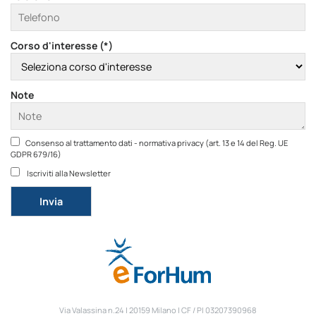
Corso d'interesse (*)
Note
Consenso al trattamento dati - normativa privacy (art. 13 e 14 del Reg. UE
GDPR 679/16)
Iscriviti alla Newsletter
Si prega di lasciare vuoto questo campo.
Via Valassina n.24 | 20159 Milano | CF / PI 03207390968