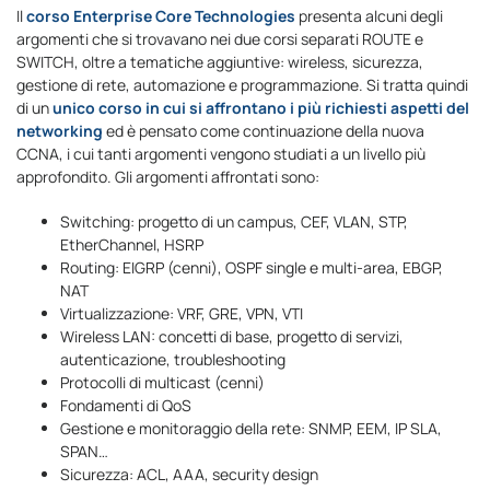
Il
corso Enterprise Core Technologies
presenta alcuni degli
argomenti che si trovavano nei due corsi separati ROUTE e
SWITCH, oltre a tematiche aggiuntive: wireless, sicurezza,
gestione di rete, automazione e programmazione. Si tratta quindi
di un
unico corso in cui si affrontano i più richiesti aspetti del
networking
ed è pensato come continuazione della nuova
CCNA, i cui tanti argomenti vengono studiati a un livello più
approfondito. Gli argomenti affrontati sono:
Switching: progetto di un campus, CEF, VLAN, STP,
EtherChannel, HSRP
Routing: EIGRP (cenni), OSPF single e multi-area, EBGP,
NAT
Virtualizzazione: VRF, GRE, VPN, VTI
Wireless LAN: concetti di base, progetto di servizi,
autenticazione, troubleshooting
Protocolli di multicast (cenni)
Fondamenti di QoS
Gestione e monitoraggio della rete: SNMP, EEM, IP SLA,
SPAN…
Sicurezza: ACL, AAA, security design