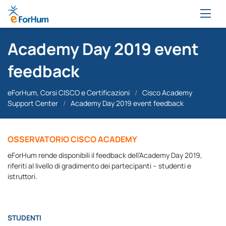
Academy Day 2019 event
feedback
eForHum, Corsi CISCO e Certificazioni
/
Cisco Academy
Support Center
/
Academy Day 2019 event feedback
OSSERVATORIO CISCO ACADEMY
eForHum rende disponibili il feedback dell’Academy Day 2019,
riferiti al livello di gradimento dei partecipanti – studenti e
istruttori.
STUDENTI