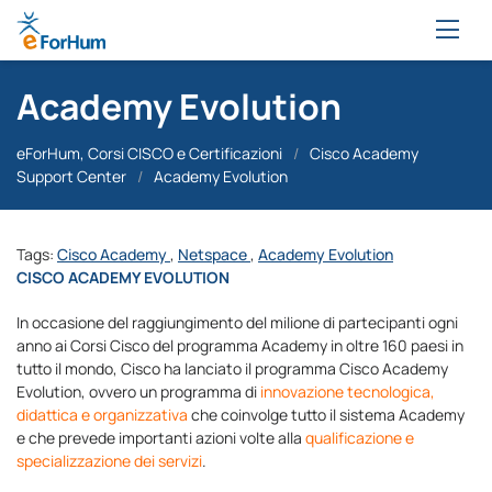
Academy Evolution
eForHum, Corsi CISCO e Certificazioni
/
Cisco Academy
Support Center
/
Academy Evolution
Tags:
Cisco Academy
,
Netspace
,
Academy Evolution
CISCO ACADEMY EVOLUTION
In occasione del raggiungimento del milione di partecipanti ogni
anno ai Corsi Cisco del programma Academy in oltre 160 paesi in
tutto il mondo, Cisco ha lanciato il programma Cisco Academy
Evolution, ovvero un programma di
innovazione tecnologica,
didattica e organizzativa
che coinvolge tutto il sistema Academy
e che prevede importanti azioni volte alla
qualificazione e
specializzazione dei servizi
.