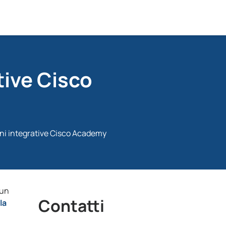
tive Cisco
oni integrative Cisco Academy
 un
Contatti
la