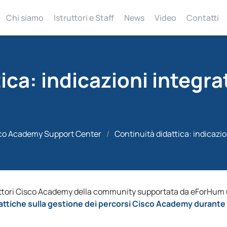
Chi siamo
Istruttori e Staff
News
Video
Contatti
ica: indicazioni integra
co Academy Support Center
/
Continuità didattica: indicazi
struttori Cisco Academy della community supportata da eForHum
ttiche sulla gestione dei percorsi Cisco Academy durante 