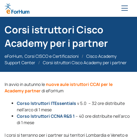
Corsi istruttori Cisco
Academy per i partner
eForHum, Corsi CISCO e Certificazioni
/
Cisco Academy
Support Center
/
Corsi istruttori Cisco Academy per i partner
In avvio in autunno le
nuove aule istruttori CCAI per le
Academy partner
di eForHum
Corso Istruttori ITEssentials
v 5.0 – 32 ore distribuite
nell’arco di 1 mese
Corso Istruttori CCNA R&S 1
– 40 ore distribuite nell’arco
di 1 mese
I corsi si terranno per i partner sui territori Lombardia e Veneto e