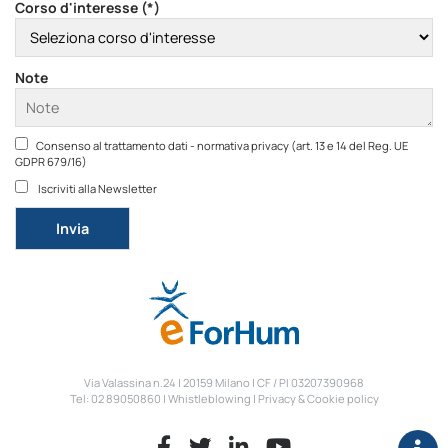
Corso d'interesse (*)
Note
Consenso al trattamento dati - normativa privacy (art. 13 e 14 del Reg. UE
GDPR 679/16)
Iscriviti alla Newsletter
Si prega di lasciare vuoto questo campo.
Via Valassina n.24 | 20159 Milano | CF / PI 03207390968
Tel: 02 89050860 |
Whistleblowing
|
Privacy & Cookie policy