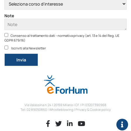
Note
Consenso al trattamento dati - normativa privacy (art. 13 e 14 del Reg. UE
GDPR 679/16)
Iscriviti alla Newsletter
Si prega di lasciare vuoto questo campo.
Via Valassina n.24 | 20159 Milano | CF / PI 03207390968
Tel: 02 89050860 |
Whistleblowing
|
Privacy & Cookie policy