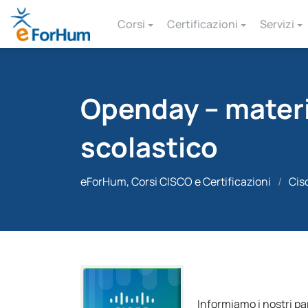
Corsi
Certificazioni
Servizi
Openday – materi
scolastico
eForHum, Corsi CISCO e Certificazioni
/
Cis
Informiamo i nostri p