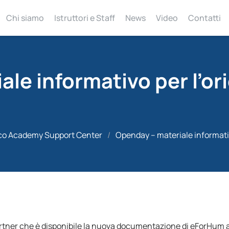
Chi siamo
Istruttori e Staff
News
Video
Contatti
ale informativo per l’o
co Academy Support Center
/
Openday – materiale informati
artner che è disponibile la nuova documentazione di eForHum 