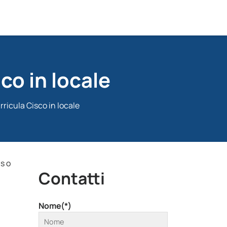
co in locale
rricula Cisco in locale
ls o
Contatti
Nome(*)