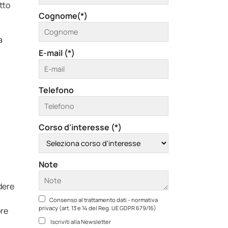
tto
Cognome(*)
a
E-mail (*)
Telefono
Corso d'interesse (*)
Note
dere
Consenso al trattamento dati - normativa
privacy (art. 13 e 14 del Reg. UE GDPR 679/16)
re
Iscriviti alla Newsletter