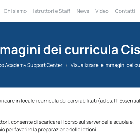
Chi siamo
Istruttori e Staff
News
Video
Contatti
mmagini dei curricula Cis
co Academy Support Center
/
Visualizzare le immagini dei cu
ricare in locale i curricula dei corsi abilitati (ad es. IT Essentia
tori, consente di scaricare il corso sul server della scuola e,
 per favorire la preparazione delle lezioni.