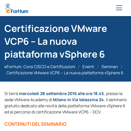
Certificazione VMware
VCP6 – La nuova
piattaforma vSphere 6
eForHum, Corsi CISCO e Certificazioni
/
Eventi
/
Seminari
/
Certificazione VMware VCP6 – La nuova piattaforma vSphere 6
Si terrà
mercoledì 28 settembre 2016 alle ore 18.45
, presso la
sede VMware Academy di
Milano in Via Valassina 24
, il seminario
gratuito dedicato alle novità della piattaforma VMware vSphere 6
ed al percorso di certificazione VMware VCP6 – DCV.
CONTENUTI DEL SEMINARIO