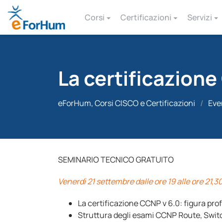
Corsi
Certificazioni
Servizi
La certificazion
eForHum, Corsi CISCO e Certificazioni
/
Eve
SEMINARIO TECNICO GRATUITO
Venerdì 21 settembre dalle ore 19 alle ore 21,3
La certificazione CCNP v 6.0: figura pr
Struttura degli esami CCNP Route, Swit