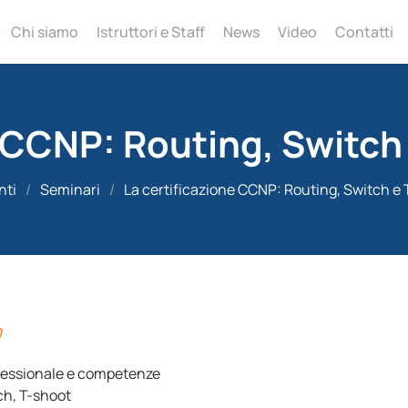
Chi siamo
Istruttori e Staff
News
Video
Contatti
e CCNP: Routing, Switch
nti
/
Seminari
/
La certificazione CCNP: Routing, Switch e
0
ofessionale e competenze
ch, T-shoot