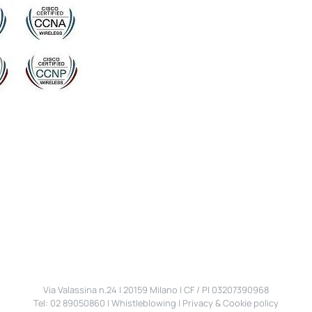
Via Valassina n.24 | 20159 Milano | CF / PI 03207390968
Tel: 02 89050860 |
Whistleblowing
|
Privacy & Cookie policy