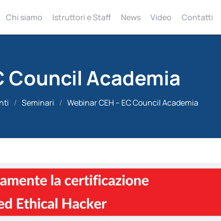
Chi siamo
Istruttori e Staff
News
Video
Contatti
C Council Academia
nti
/
Seminari
/
Webinar CEH – EC Council Academia