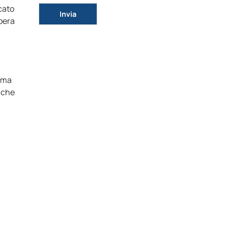
cato
Si prega di lasciare vuoto questo campo.
pera
rima
i che