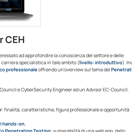
ar CEH
nteressato ad approfondire la conoscenza del settore e delle
arriera specialistica in tale ambito (
l
ivello: introduttivo
). In
co professionale
offrendo un’overview sul tema del
Penetrat
C-Council e CyberSecurity Engineer ed un Advisor EC-Council.
r
: finalità, caratteristiche, figura professionale e opportunità
ri hands-on.
to Penetration Testing
: vulnerabilità di una web app, dallo