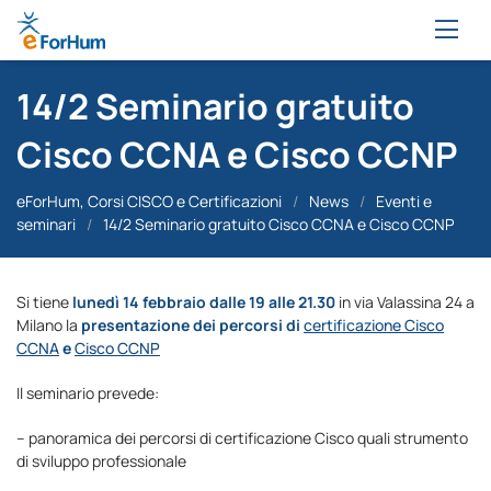
14/2 Seminario gratuito
Cisco CCNA e Cisco CCNP
eForHum, Corsi CISCO e Certificazioni
/
News
/
Eventi e
seminari
/
14/2 Seminario gratuito Cisco CCNA e Cisco CCNP
Si tiene
lunedì 14 febbraio dalle 19 alle 21.30
in via Valassina 24 a
Milano la
presentazione dei percorsi di
certificazione Cisco
CCNA
e
Cisco CCNP
Il seminario prevede:
– panoramica dei percorsi di certificazione Cisco quali strumento
di sviluppo professionale