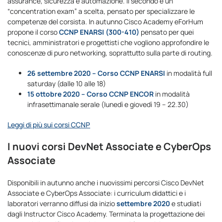
assurance, sicurezza e automazione. Il secondo è un
“concentration exam” a scelta, pensato per specializzare le
competenze del corsista. In autunno Cisco Academy eForHum
propone il corso
CCNP ENARSI (300-410)
pensato per quei
tecnici, amministratori e progettisti che vogliono approfondire le
conoscenze di puro networking, soprattutto sulla parte di routing.
26 settembre 2020 – Corso CCNP ENARSI
in modalità full
saturday (dalle 10 alle 18)
15 ottobre 2020 – Corso CCNP ENCOR
in modalità
infrasettimanale serale (lunedì e giovedì 19 – 22.30)
Leggi di più sui corsi CCNP
I nuovi corsi DevNet Associate e CyberOps
Associate
Disponibili in autunno anche i nuovissimi percorsi Cisco DevNet
Associate e CyberOps Associate: i curriculum didattici e i
laboratori verranno diffusi da inizio
settembre 2020
e studiati
dagli Instructor Cisco Academy. Terminata la progettazione dei