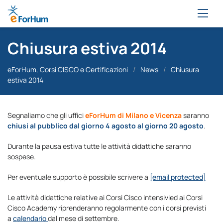
Chiusura estiva 2014
eForHum, Corsi CISCO e Certificazioni
/
News
/
Chiusura
estiva 2014
Segnaliamo che gli uffici
eForHum di Milano e Vicenza
saranno
chiusi al pubblico dal giorno 4 agosto al giorno 20 agosto
.
Durante la pausa estiva tutte le attività didattiche saranno
sospese.
Per eventuale supporto è possibile scrivere a
[email protected]
Le attività didattiche relative ai Corsi Cisco intensivied ai Corsi
Cisco Academy riprenderanno regolarmente con i corsi previsti
a
calendario
dal mese di settembre.