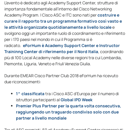
L’evento è dedicato agli Academy Support Center, strutture di
importanza fondamentale all’interno del Cisco Networking
Academy Program. I Cisco ASC e ITC sono nati per
costruire e
curare il rapporto tra un programma formativo così vasto e
le attività organizzate quotidianamente a livello locale
e
svolgono oggi un importante ruolo di coordinamento e riferimento
per i 170 paesi nel mondo in cui il Programma si è
radicato.
eForHum è Academy Support Center e Instructor
Traininng Center di riferimento per il Nord Italia
, coordinando
più di 100 Local Academy nelle diverse regioni tra cui Lombardia,
Piemonte, Liguria, Veneto e Friuli Venezia Giulia.
Durante EMEAR Cisco Partner Club 2018 eForHum ha ricevuto
due riconoscimenti:
1^ classificata
tra i Cisco ASC d’Europa per il numero di
istruttori partecipanti al
Global IPD Week
Premier Plus Partner per la quarta volta consecutiva,
raggiungendo un traguardo condiviso solo con due
partner a livello mondiale
Tra gli ASC premiati, 50 gli Academy Support Center riconosciuti