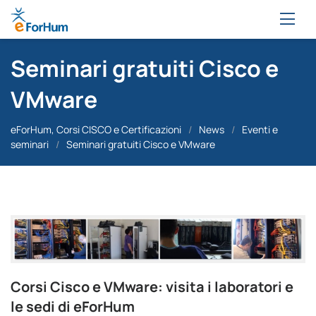
Seminari gratuiti Cisco e
VMware
eForHum, Corsi CISCO e Certificazioni
/
News
/
Eventi e
seminari
/
Seminari gratuiti Cisco e VMware
Corsi Cisco e VMware: visita i laboratori e
le sedi di eForHum