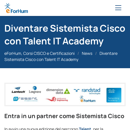
Diventare Sistemista Cisco
con Talent IT Academy
eForHum, Corsi CISCO e Certificazioni
/
News
/
Diventare
Sistemista Cisco con Talent IT Academy
Entra in un partner come Sistemista Cisco
In avvio una nuova edizione del percorso
Talent
, per la