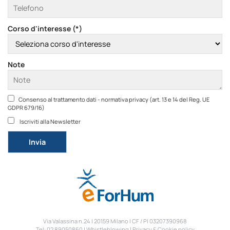
Corso d'interesse (*)
Note
Consenso al trattamento dati - normativa privacy (art. 13 e 14 del Reg. UE
GDPR 679/16)
Iscriviti alla Newsletter
Si prega di lasciare vuoto questo campo.
Via Valassina n.24 | 20159 Milano | CF / PI 03207390968
Tel: 02 89050860 |
Whistleblowing
|
Privacy & Cookie policy