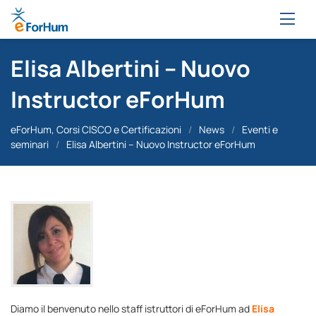
Elisa Albertini – Nuovo
Instructor eForHum
eForHum, Corsi CISCO e Certificazioni
/
News
/
Eventi e
seminari
/
Elisa Albertini – Nuovo Instructor eForHum
Diamo il benvenuto nello staff istruttori di eForHum ad
Elisa