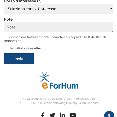
Corso d'interesse (*)
Note
Consenso al trattamento dati - normativa privacy (art. 13 e 14 del Reg. UE
GDPR 679/16)
Iscriviti alla Newsletter
Si prega di lasciare vuoto questo campo.
Via Valassina n.24 | 20159 Milano | CF / PI 03207390968
Tel: 02 89050860 |
Whistleblowing
|
Privacy & Cookie policy