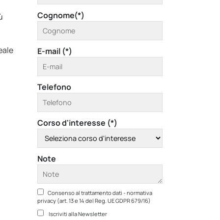
Cognome(*)
ù
eale
E-mail (*)
Telefono
Corso d'interesse (*)
Note
Consenso al trattamento dati - normativa
privacy (art. 13 e 14 del Reg. UE GDPR 679/16)
Iscriviti alla Newsletter