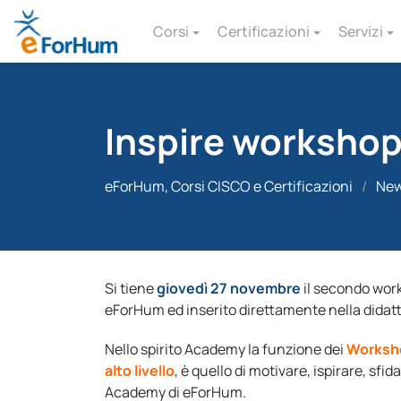
Corsi
Certificazioni
Servizi
Inspire workshop
eForHum, Corsi CISCO e Certificazioni
/
Ne
Si tiene
giovedì 27 novembre
il secondo work
eForHum ed inserito direttamente nella didatt
Nello spirito Academy la funzione dei
Worksho
alto livello
, è quello di motivare, ispirare, sf
Academy di eForHum.