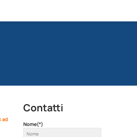
Contatti
k ad
Nome(*)