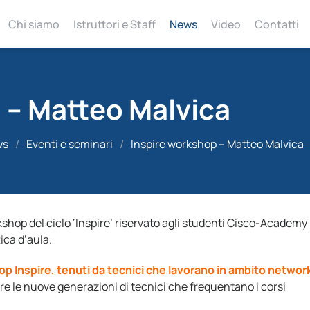
Chi siamo
Istruttori e Staff
News
Video
Contatti
 – Matteo Malvica
ws
/
Eventi e seminari
/
Inspire workshop – Matteo Malvica
shop del ciclo ‘Inspire’ riservato agli studenti Cisco-Academy
ica d’aula.
p Inspire, tenuti da tecnici che lavorano in ambito networ
idare le nuove generazioni di tecnici che frequentano i corsi