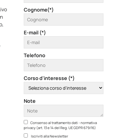
tivo
Cognome(*)
in
o,
E-mail (*)
e
Telefono
Corso d'interesse (*)
Note
Consenso al trattamento dati - normativa
privacy (art. 13 e 14 del Reg. UE GDPR 679/16)
Iscriviti alla Newsletter