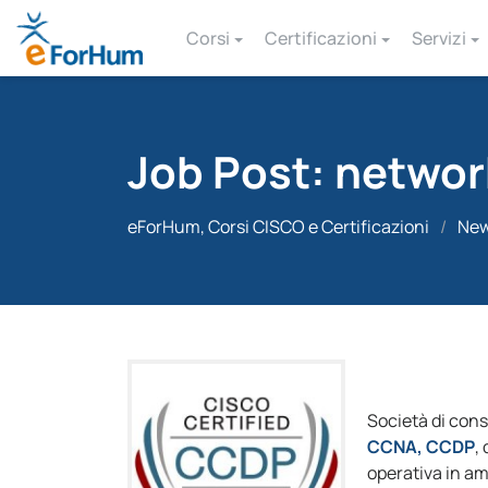
Corsi
Certificazioni
Servizi
Job Post: netwo
eForHum, Corsi CISCO e Certificazioni
/
Ne
Società di cons
CCNA, CCDP
,
operativa in am