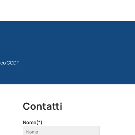
isco CCDP
Contatti
Nome(*)