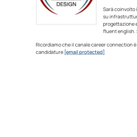
Sarà coinvolto 
su infrastruttu
progettazione e
fluent english.
Ricordiamo che il canale career connection è r
candidature
[email protected]