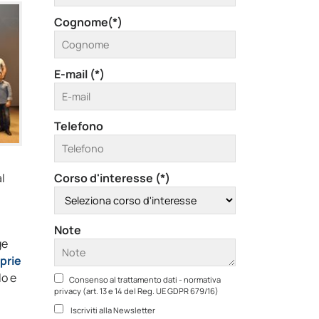
Cognome(*)
E-mail (*)
Telefono
al
Corso d'interesse (*)
Note
ge
prie
lo e
Consenso al trattamento dati - normativa
privacy (art. 13 e 14 del Reg. UE GDPR 679/16)
Iscriviti alla Newsletter