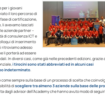
 per i giovani
iato il loro percorso di
fase di certificazione,
, li avevamo lasciati
lle aziende partner –
tà di consulenza ICT e
colloqui di inserimento
Li ritroviamo adesso
he li porterà ad essere
ndali. In diversi casi, come già nelle precedenti edizioni, grazie 
enziale,
i tirocini sono stati abbreviati ed in alcuni casi
mpo indeterminato
.
 come sempre sulla base di un processo di scelta che coinvol
ibilità di
scegliere tra almeno 3 aziende sulla base delle pro
elta dagli advisor dell’Academy che hanno avuto modo di seguir