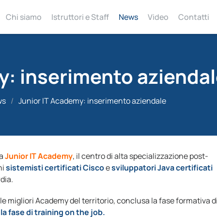
Chi siamo
Istruttori e Staff
News
Video
Contatti
y: inserimento azienda
ws
/
Junior IT Academy: inserimento aziendale
la
Junior IT Academy
, il centro di alta specializzazione post-
ni
sistemisti certificati Cisco
e
sviluppatori Java certificati
dia.
le migliori Academy del territorio, conclusa la fase formativa d
a fase di training on the job.