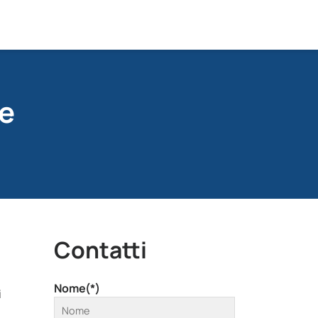
le
Contatti
Nome(*)
i