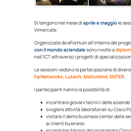
Si tengono nel mese di
aprile e maggio
le ses
Vimercate.
Organizzate da eForHum all’interno del proge
con il mondo aziendale
sono rivolte a
diplom
nell’ICT attraverso i progetti di specializzaz
Le sessioni vedono la partecipazione di divers
FarNetworks, Lutech, Maticmind, ENTER.
I partecipanti hanno la possibilità di:
incontrare giovani tecnici delle aziende
svoglere attività laboratoriali su Cisco P
visitare il demo business center della s
ai clienti business
incontrare Advisor del programma Cis