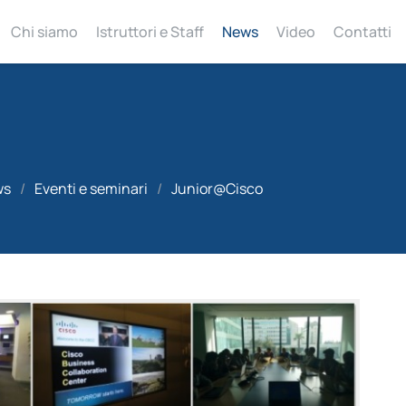
Chi siamo
Istruttori e Staff
News
Video
Contatti
ws
/
Eventi e seminari
/
Junior@Cisco