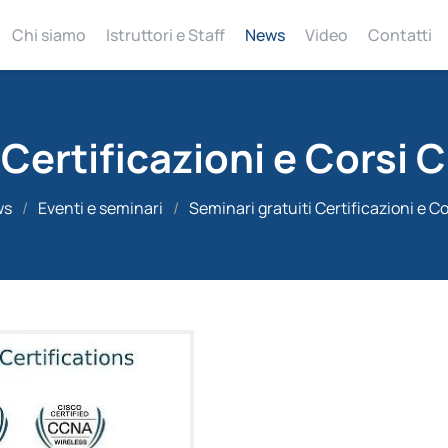
Chi siamo
Istruttori e Staff
News
Video
Contatti
 Certificazioni e Corsi 
ws
/
Eventi e seminari
/
Seminari gratuiti Certificazioni e Co