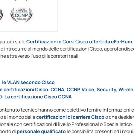
atuiti sulle
Certificazioni e
Corsi Cisco
offerti da eForHum
.
re ad introdurre al mondo delle certificazioni Cisco, approfondis
 attraverso l’uso di laboratori reali.
30: le VLAN secondo Cisco
 Le certificazioni Cisco: CCNA, CCNP, Voice, Security, Wirel
.30: La certificazione Cisco CCNA
 contenuto tecnico hanno come obiettivo fornire informazioni 
do al mondo delle
certificazioni di carriera Cisco
o che deside
onale con certificazioni di livello Professional o Specialistico,
porto di
personale qualificato
le possibilità presenti ed i requi