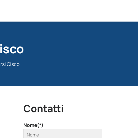
Cisco
rsi Cisco
Contatti
Nome(*)