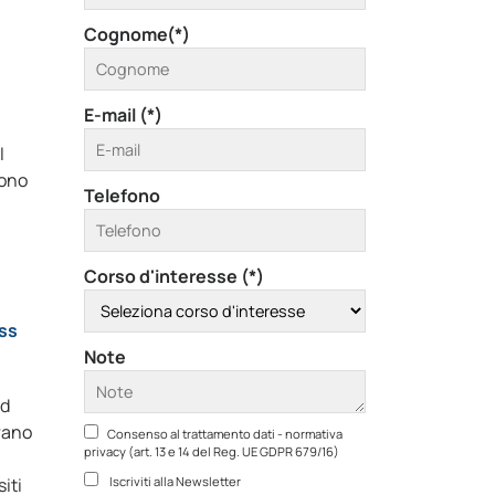
Cognome(*)
E-mail (*)
 I
cono
Telefono
Corso d'interesse (*)
ess
Note
ed
rano
Consenso al trattamento dati - normativa
privacy (art. 13 e 14 del Reg. UE GDPR 679/16)
siti
Iscriviti alla Newsletter