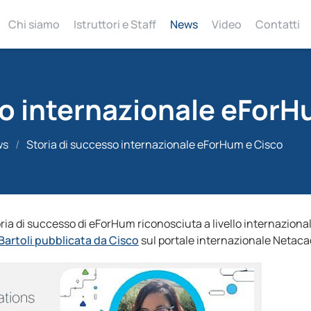
Chi siamo
Istruttori e Staff
News
Video
Contatti
so internazionale eForH
ws
/
Storia di successo internazionale eForHum e Cisco
ria di successo di eForHum riconosciuta a livello internaziona
 Bartoli pubblicata da Cisco
sul portale internazionale Netaca