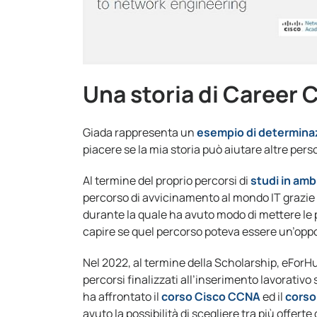
Una storia di Career 
Giada rappresenta un
esempio di determina
piacere se la mia storia può aiutare altre pers
Al termine del proprio percorsi di
studi in amb
percorso di avvicinamento al mondo IT grazie 
durante la quale ha avuto modo di mettere le 
capire se quel percorso poteva essere un’oppor
Nel 2022, al termine della Scholarship, eForHu
percorsi finalizzati all’inserimento lavorativo
ha affrontato il
corso Cisco CCNA
ed il
corso
avuto la possibilità di scegliere tra più offer