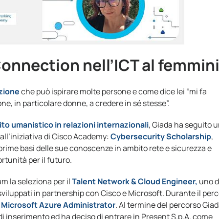
Connection nell’ICT al femmini
zione
che può ispirare molte persone e come dice lei “mi fa
one, in particolare donne, a credere in sé stesse”.
ito umanistico in relazioni internazionali
, Giada ha seguito 
all’iniziativa di Cisco Academy:
Cybersecurity Scholarship
,
prime basi delle sue conoscenze in ambito rete e sicurezza e
tunità per il futuro.
m la seleziona per il
Talent Network & Cloud Engineer,
uno d
 sviluppati in partnership con Cisco e Microsoft. Durante il per
 Microsoft Azure Administrator
. Al termine del percorso Gia
te di inserimento ed ha deciso di entrare in Present S.p.A. come