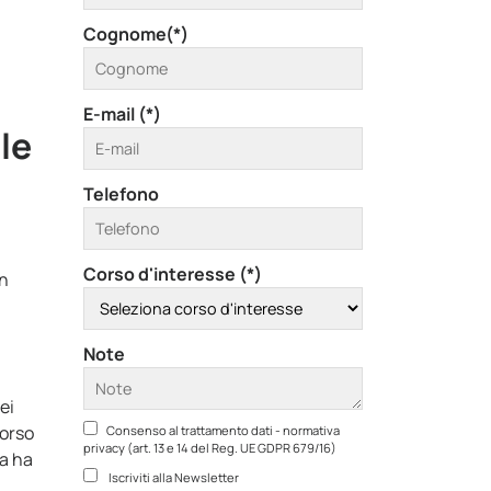
Cognome(*)
E-mail (*)
le
Telefono
Corso d'interesse (*)
un
Note
ei
corso
Consenso al trattamento dati - normativa
privacy (art. 13 e 14 del Reg. UE GDPR 679/16)
da ha
Iscriviti alla Newsletter