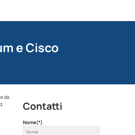
um e Cisco
le da
Contatti
d
Nome(*)