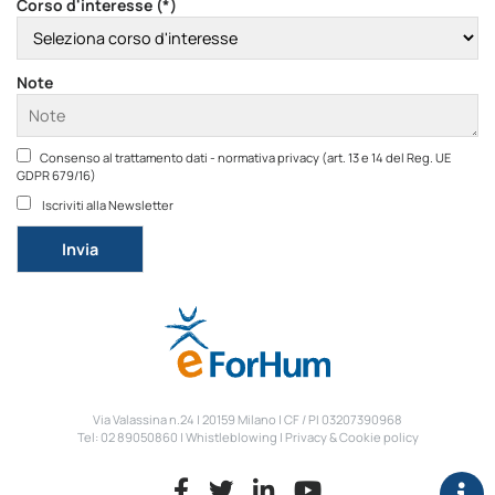
Corso d'interesse (*)
Note
Consenso al trattamento dati - normativa privacy (art. 13 e 14 del Reg. UE
GDPR 679/16)
Iscriviti alla Newsletter
Si prega di lasciare vuoto questo campo.
Via Valassina n.24 | 20159 Milano | CF / PI 03207390968
Tel: 02 89050860 |
Whistleblowing
|
Privacy & Cookie policy