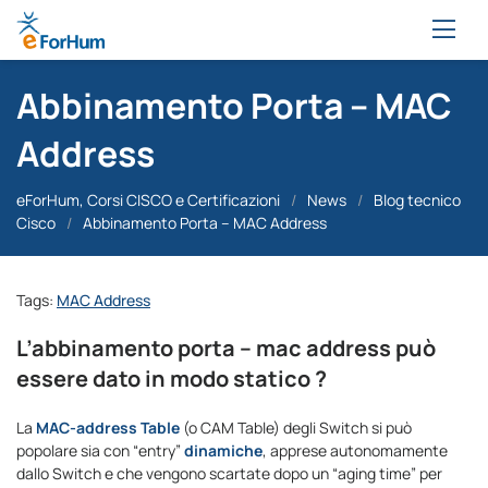
Abbinamento Porta – MAC
Address
eForHum, Corsi CISCO e Certificazioni
/
News
/
Blog tecnico
Cisco
/
Abbinamento Porta – MAC Address
Tags:
MAC Address
L’abbinamento porta – mac address può
essere dato in modo statico ?
La
MAC-address Table
(o CAM Table) degli Switch si può
popolare sia con “entry”
dinamiche
, apprese autonomamente
dallo Switch e che vengono scartate dopo un “aging time” per