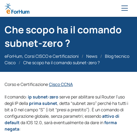
Che scopo ha il comando
subnet-zero ?
eForHum, Corsi CISCO e Certificazioni
/
News
/
Blog tecnico
Cisco
/
Che scopo ha il comando subnet-zero ?
Corso e Certificazione
Cisco CCNA
Il comando:
ip subnet-zero
serve per abilitare sul Router l’uso
degli IP della
prima subnet
, detta “subnet zero” perché ha tutti i
bit a 0 nel campo “S” (i bit “presi a prestito”). È un comando di
configurazione globale, senza parametri; essendo
attivo di
default
da IOS 12.0, sarà eventualmente da dare in
forma
negata
: