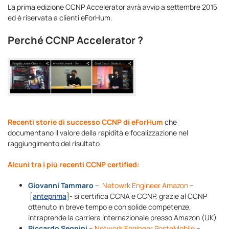
La prima edizione CCNP Accelerator avrà avvio a settembre 2015
ed è riservata a clienti eForHum.
Perché CCNP Accelerator ?
Recenti storie di successo CCNP di eForHum
che
documentano il valore della rapidità e focalizzazione nel
raggiungimento del risultato
Alcuni tra i più recenti CCNP certified:
Giovanni Tammaro
–
Netowrk Engineer Amazon
–
[
anteprima
]- si certifica CCNA e CCNP, grazie al CCNP
ottenuto in breve tempo e con solide competenze,
intraprende la carriera internazionale presso Amazon (UK)
Riccardo Segnini
–
Network Engineer PosteMobile
–