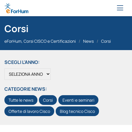
Corsi
eForHum, Corsi CISCO e Certificazioni
/
News
/
Corsi
SCEGLI L'ANNO:
CATEGORIE NEWS:
Tutte le news
Corsi
Eventi e seminari
Offerte di lavoro Cisco
Blog tecnico Cisco