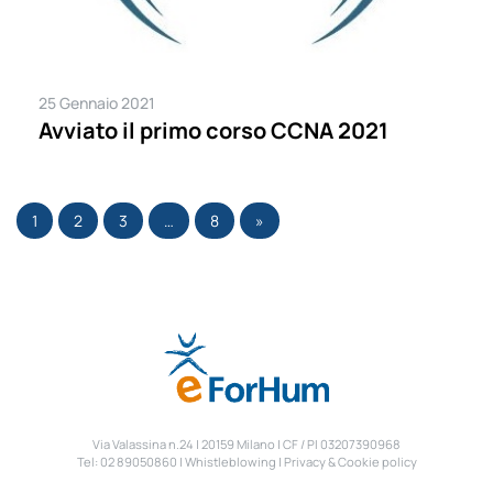
25 Gennaio 2021
Avviato il primo corso CCNA 2021
1
2
3
…
8
»
Via Valassina n.24 | 20159 Milano | CF / PI 03207390968
Tel: 02 89050860 |
Whistleblowing
|
Privacy & Cookie policy