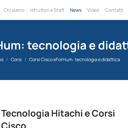
Chi siamo
Istruttori e Staff
News
Video
Contatti
Hum: tecnologia e didat
ws
/
Corsi
/
Corsi Cisco eForHum: tecnologia e didattica
Tecnologia Hitachi e Corsi
Cisco