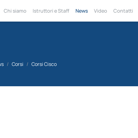
Chi siamo
Istruttori e Staff
News
Video
Contatti
ws
/
Corsi
/
Corsi Cisco