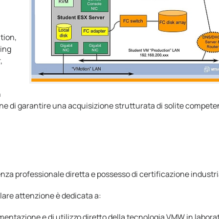
tion,
ting
,
n
 fine di garantire una acquisizione strutturata di solite compet
enza professionale diretta e possesso di certificazione industri
are attenzione è dedicata a:
mentazione e di utilizzo diretto della tecnologia VMW in labora