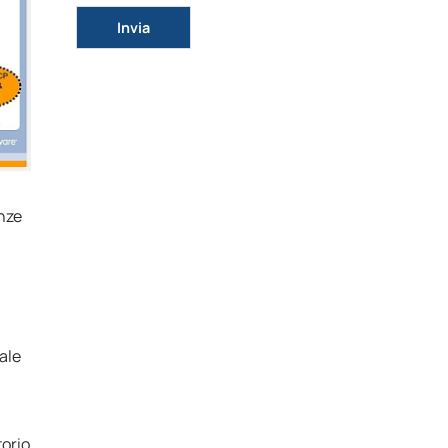
Si prega di lasciare vuoto questo campo.
enze
ale
torio