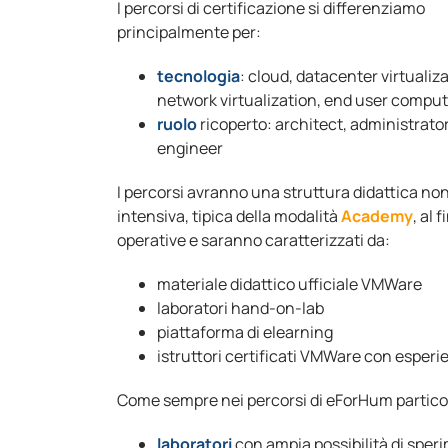
I percorsi di certificazione si differenziamo
principalmente per:
tecnologia
: cloud, datacenter virtualiza
network virtualization, end user compu
ruolo
ricoperto: architect, administrator
engineer
I percorsi avranno una struttura didattica no
intensiva, tipica della modalità
Academy
, al
operative e saranno caratterizzati da:
materiale didattico ufficiale VMWare
laboratori hand-on-lab
piattaforma di elearning
istruttori certificati VMWare con esperi
Come sempre nei percorsi di eForHum particol
laboratori
con ampia possibilità di speri