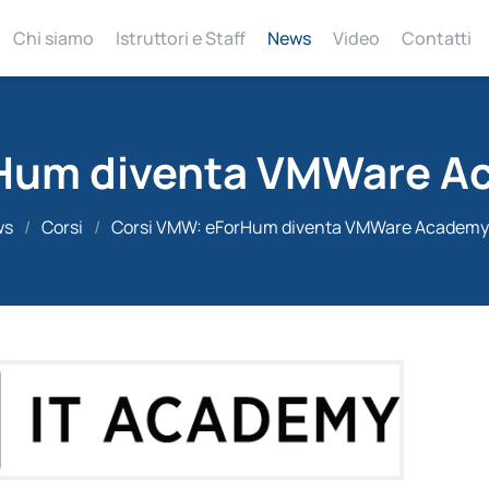
Chi siamo
Istruttori e Staff
News
Video
Contatti
rHum diventa VMWare A
ws
/
Corsi
/
Corsi VMW: eForHum diventa VMWare Academy