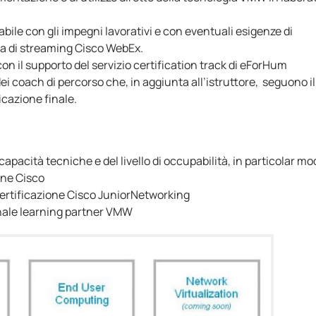
abile con gli impegni lavorativi e con eventuali esigenze di
ma di streaming Cisco WebEx.
on il supporto del servizio certification track di eForHum
dei coach di percorso che, in aggiunta all’istruttore, seguono il
icazione finale.
 capacità tecniche e del livello di occupabilità, in particolar mo
one Cisco
i certificazione Cisco JuniorNetworking
canale learning partner VMW