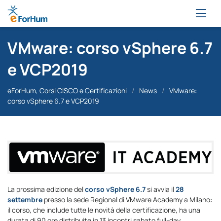
VMware: corso vSphere 6.7
e VCP2019
eForHum, Corsi CISCO e Certificazioni
/
News
/
VMware:
corso vSphere 6.7 e VCP2019
La prossima edizione del
corso vSphere 6.7
si avvia il
28
settembre
presso la sede Regional di VMware Academy a Milano:
il corso, che include tutte le novità della certificazione, ha una
durata di 90 ore distribuite in 13 incontri sabato full-day.