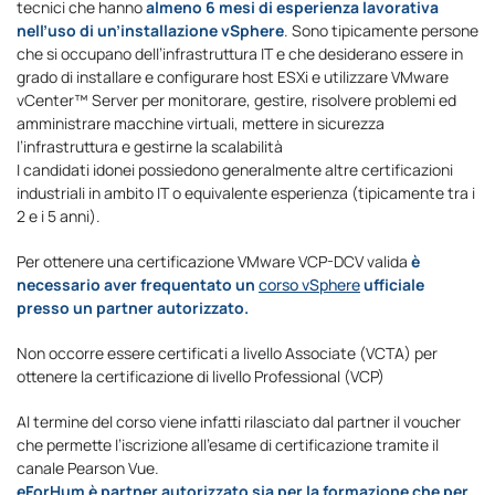
tecnici che hanno
almeno 6 mesi di esperienza lavorativa
nell’uso di un’installazione vSphere
. Sono tipicamente persone
che si occupano dell’infrastruttura IT e che desiderano essere in
grado di installare e configurare host ESXi e utilizzare VMware
vCenter™ Server per monitorare, gestire, risolvere problemi ed
amministrare macchine virtuali, mettere in sicurezza
l’infrastruttura e gestirne la scalabilità
I candidati idonei possiedono generalmente altre certificazioni
industriali in ambito IT o equivalente esperienza (tipicamente tra i
2 e i 5 anni).
Per ottenere una certificazione VMware VCP-DCV valida
è
necessario aver frequentato un
corso vSphere
ufficiale
presso un partner autorizzato.
Non occorre essere certificati a livello Associate (VCTA) per
ottenere la certificazione di livello Professional (VCP)
Al termine del corso viene infatti rilasciato dal partner il voucher
che permette l’iscrizione all’esame di certificazione tramite il
canale Pearson Vue.
eForHum è partner autorizzato sia per la formazione che per