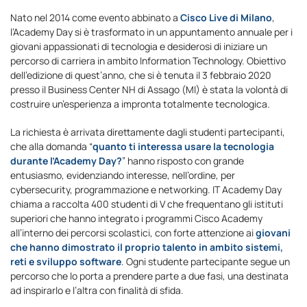
Nato nel 2014 come evento abbinato a
Cisco Live di Milano
,
l’Academy Day si è trasformato in un appuntamento annuale per i
giovani appassionati di tecnologia e desiderosi di iniziare un
percorso di carriera in ambito Information Technology. Obiettivo
dell’edizione di quest’anno, che si è tenuta il 3 febbraio 2020
presso il Business Center NH di Assago (MI) è stata la volontà di
costruire un’esperienza a impronta totalmente tecnologica.
La richiesta è arrivata direttamente dagli studenti partecipanti,
che alla domanda “
quanto ti interessa usare la tecnologia
durante l’Academy Day?
” hanno risposto con grande
entusiasmo, evidenziando interesse, nell’ordine, per
cybersecurity, programmazione e networking. IT Academy Day
chiama a raccolta 400 studenti di V che frequentano gli istituti
superiori che hanno integrato i programmi Cisco Academy
all’interno dei percorsi scolastici, con forte attenzione ai
giovani
che hanno dimostrato il proprio talento in ambito sistemi,
reti e sviluppo software
. Ogni studente partecipante segue un
percorso che lo porta a prendere parte a due fasi, una destinata
ad inspirarlo e l’altra con finalità di sfida.