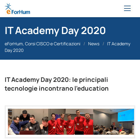
IT Academy Day 2020
eForHum, Corsi CISCO e Certificazioni
/
News
/
IT Academy
Day 2020
IT Academy Day 2020: le principali
tecnologie incontrano l’education